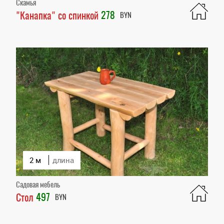
Скамья
278
"Канапка" со спинкой
BYN
2 м
длина
Садовая мебель
497
Стол
BYN