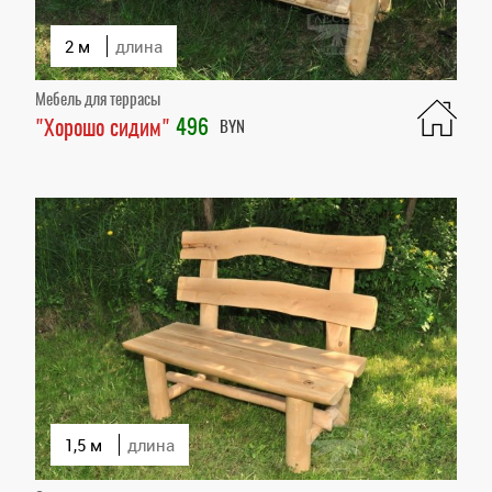
2 м
длина
Мебель для террасы
496
"Хорошо сидим"
BYN
1,5 м
длина