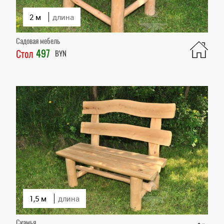
2 м
длина
Садовая мебель
497
Стол
BYN
1,5 м
длина
Скамья