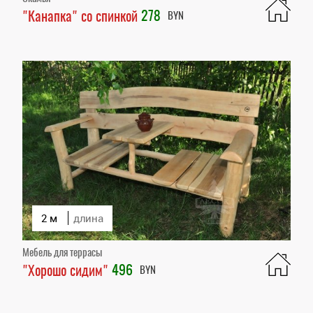
278
"Канапка" со спинкой
BYN
2 м
длина
Мебель для террасы
496
"Хорошо сидим"
BYN