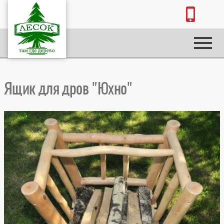
Ящик для дров "Юхно"